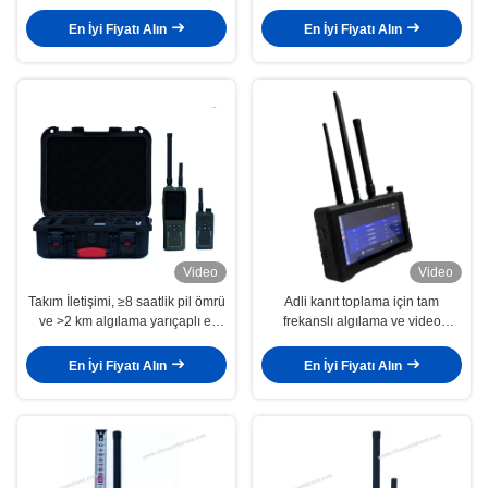
Frekans Algılamalı Taşınabilir El
için Süper Erken Uyarı ile El
Tipi Drone Dedektörü
Drone Detektörü
En İyi Fiyatı Alın
En İyi Fiyatı Alın
Video
Video
Takım İletişimi, ≥8 saatlik pil ömrü
Adli kanıt toplama için tam
ve >2 km algılama yarıçaplı el
frekanslı algılama ve video
sinyal algılama cihazı
belgelendirme ile taşınabilir el
Drone Detektörü
En İyi Fiyatı Alın
En İyi Fiyatı Alın