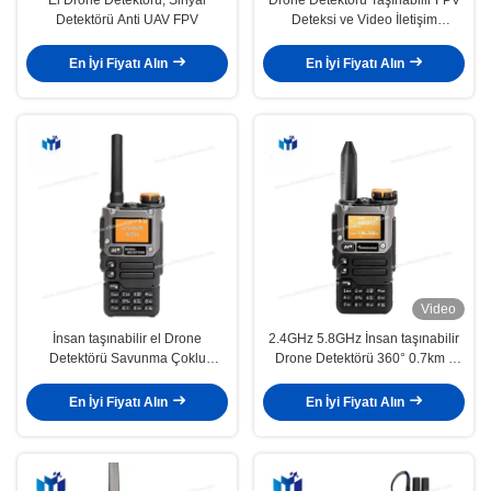
Detektörü Anti UAV FPV
Deteksi ve Video İletişim
Yakalama Cihazı Drone Karşıtı
Sistem
En İyi Fiyatı Alın
En İyi Fiyatı Alın
Video
İnsan taşınabilir el Drone
2.4GHz 5.8GHz İnsan taşınabilir
Detektörü Savunma Çoklu
Drone Detektörü 360° 0.7km -
Modelleri Tanır Düşük Yanlış
1.2km Algılama Yarıçapı DR400
Alarm oranı Güçlü Dayanıklılık
En İyi Fiyatı Alın
En İyi Fiyatı Alın