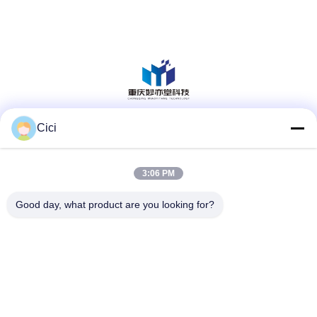
Cici
Sosyal Medya
3:06 PM
Hızlı iletişim
Good day, what product are you looking for?
Tel
86--13101235550
E-posta
gary@chinaantidrone.com