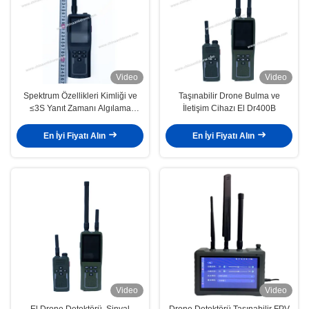
Video
Video
Spektrum Özellikleri Kimliği ve
Taşınabilir Drone Bulma ve
≤3S Yanıt Zamanı Algılama
İletişim Cihazı El Dr400B
İlkesine Sahip El Telefonsuz
Drone Detektörü
En İyi Fiyatı Alın
En İyi Fiyatı Alın
Video
Video
El Drone Detektörü, Sinyal
Drone Detektörü Taşınabilir FPV