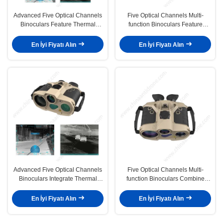
Advanced Five Optical Channels
Five Optical Channels Multi-
Binoculars Feature Thermal
function Binoculars Feature
Imaging Low-light Capability And
Thermal Imaging Low-light
Laser Technologies For
Capability And Laser
En İyi Fiyatı Alın
En İyi Fiyatı Alın
Observation And Surveillance
Rangefinder For Professional
Use
Advanced Five Optical Channels
Five Optical Channels Multi-
Binoculars Integrate Thermal
function Binoculars Combine
Imaging Low-light Vision And
Advanced Optical Technologies
Laser Technologies For 24/7
For Comprehensive Day And
En İyi Fiyatı Alın
En İyi Fiyatı Alın
Observation Applications
Night Observation In One Device