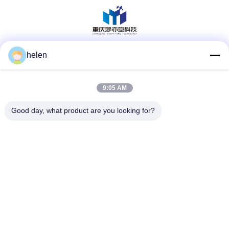
helen
Sosyal Medya
9:05 AM
Hızlı iletişim
Good day, what product are you looking for?
Tel
86--13101235550
E-posta
gary@chinaantidrone.com
Adres
www.chinaantidrone.com