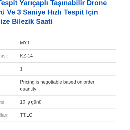
espit Yarıçaplı Taşınabilir Drone
ü Ve 3 Saniye Hızlı Tespit Için
ze Bilezik Saati
MYT
ası:
KZ-14
1
Pricing is negotiable based on order
quantity
si:
10 iş günü
arı:
TT,LC