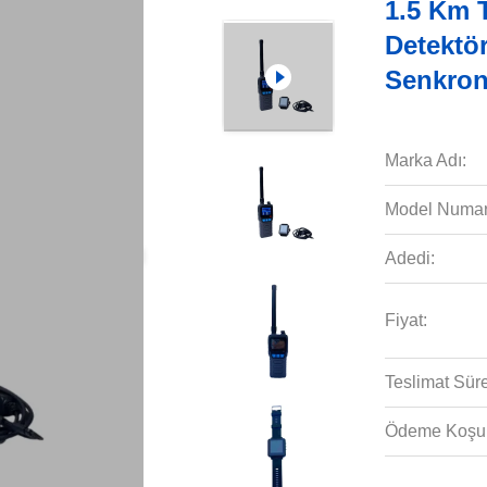
1.5 Km T
Detektör
Senkroni
Marka Adı:
Model Numar
Adedi:
Fiyat:
Teslimat Süre
Ödeme Koşull