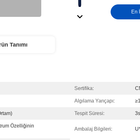
En İ
rün Tanımı
Sertifika:
C
Algılama Yarıçapı:
≥1
Ortam)
Tespit Süresi:
3s
um Özelliğinin 
Ambalaj Bilgileri:
U