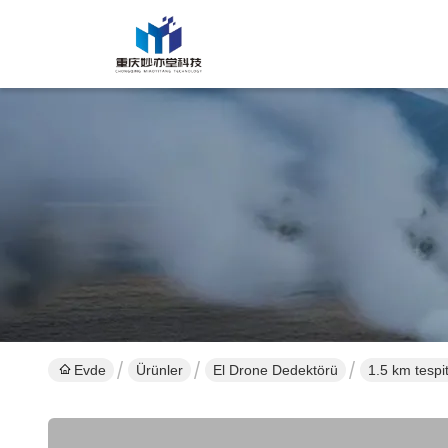
Evde
Ürünler
El Drone Dedektörü
1.5 km tespit