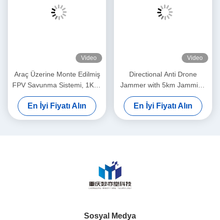
Video
Video
Araç Üzerine Monte Edilmiş
Directional Anti Drone
FPV Savunma Sistemi, 1KM-
Jammer with 5km Jamming
2KM Girişim Menzilli, 8
Radius 360° Target Tracking
En İyi Fiyatı Alın
En İyi Fiyatı Alın
Banttan 12 Banda Drone
and High-speed Gimbal for
Karşıtı Sinyal Kesici ≤50W
Detection Equipment
Güç Tüketimi
Sosyal Medya
Hızlı iletişim