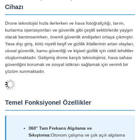
Cihazı
Drone teknolojisi hızla ilerlerken ve hava fotoğrafçılığı, tarım,
kurtarma operasyonları ve güvenlik gibi çeşitli sektörlerde yaygın
olarak benimsenirken, önemli güvenlik endişeleri ortaya çıkmıştır.
Yasa dışı giriş, kötü niyetli keşif ve gizlilik ihlallerinin artan olayları,
ulusal güvenlik, kamu güvenliği ve kişisel gizlilik için ciddi tehditler
oluşturmaktadır. Gelişmiş drone karşıtı teknolojimiz, hava sahası
güvenliğini korumak ve sosyal istikrarı sağlamak için verimli bir
çözüm sunmaktadır.
Temel Fonksiyonel Özellikler
360° Tam Frekans Algılama ve
Sıkıştırma:
Otonom çalışma ve çok açılı algılama
yeteneklerine sahip, ana akım drone modellerinin
kapsamlı kapsama alanı