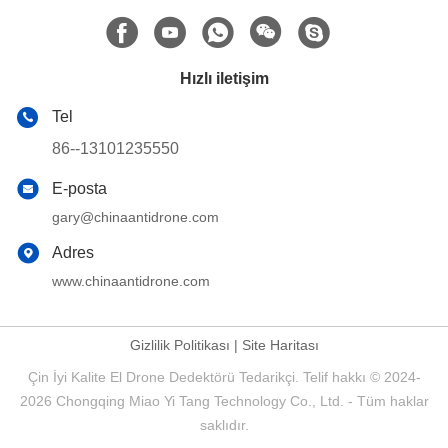
Tel
86--13101235550
E-posta
gary@chinaantidrone.com
Adres
www.chinaantidrone.com
Gizlilik Politikası
|
Site Haritası
Çin İyi Kalite El Drone Dedektörü Tedarikçi. Telif hakkı © 2024-
5:56 PM
2026 Chongqing Miao Yi Tang Technology Co., Ltd. - Tüm haklar
saklıdır.
Good day, what product are you looking for?