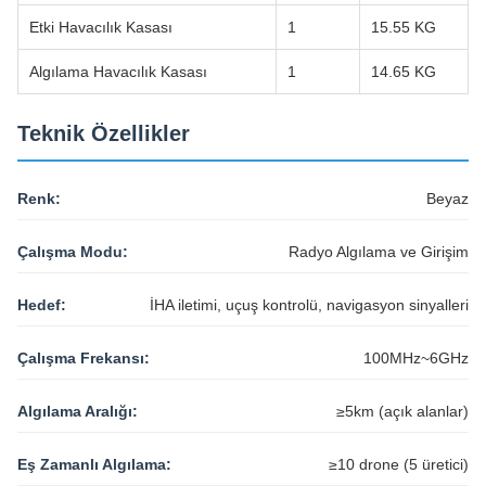
Algılama Havacılık Kasası
1
14.65 KG
Teknik Özellikler
Renk:
Beyaz
Çalışma Modu:
Radyo Algılama ve Girişim
Hedef:
İHA iletimi, uçuş kontrolü, navigasyon sinyalleri
Çalışma Frekansı:
100MHz~6GHz
Algılama Aralığı:
≥5km (açık alanlar)
Eş Zamanlı Algılama:
≥10 drone (5 üretici)
Algılama Yenileme:
≤2 saniye