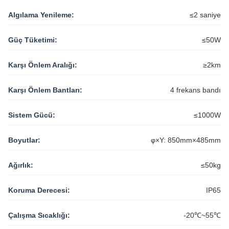
Güç Tüketimi:
≤50W
Karşı Önlem Aralığı:
≥2km
Karşı Önlem Bantları:
4 frekans bandı
Sistem Gücü:
≤1000W
Boyutlar:
φ×Y: 850mm×485mm
Ağırlık:
≤50kg
Koruma Derecesi:
IP65
Çalışma Sıcaklığı:
-20℃~55℃
Depolama Sıcaklığı:
-60℃~125℃