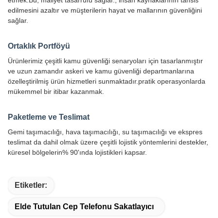
Teknik özellikler
Güç
100-150W
Engelleme aralığı
500-1500m
Dayanıklılık
30 dakika.
Boyutları
63.5*22*15.6CM
Sıklık
433M - 6G