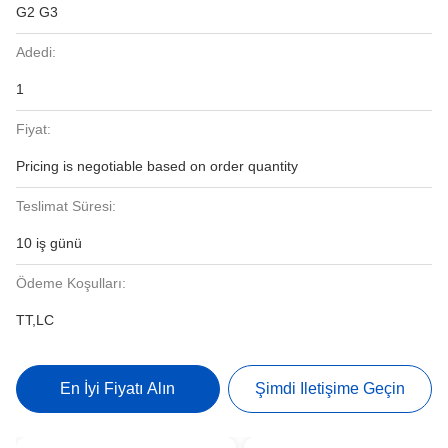
G2 G3
Adedi:
1
Fiyat:
Pricing is negotiable based on order quantity
Teslimat Süresi:
10 iş günü
Ödeme Koşulları:
TT,LC
En İyi Fiyatı Alın
Şimdi Iletişime Geçin