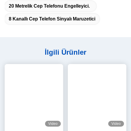
Güç kaynağı
AC220V / DC24-28V
Akü
25.9V / 5A
Ağırlık
5.2-5.5kg
Satış sonrası hizmet
Ömür boyu ücretsiz model kütüphanesi yükseltmeleri,
profesyonel 24/7 online hizmet, özelleştirilebilir renkler ve diller.
Sertifikasyon ve Uyum