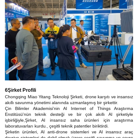
6Şirket Profili
Chongqing Miao Yitang Teknoloji Şirketi, drone karşıtı ve insansız
akıllı savunma yönetimi alanında uzmanlaşmış bir şirkettir.
Çin Bilimler Akademisi'nin AI Internet of Things Araştırma
Enstitüsü'nün teknik desteği ve bir çok akıllı AI şirketiyle
işbirliğiyle,Şirket, AI insansız saha ürünleri için araştırma
laboratuvarları kurdu., çeşitli teknik patentler biriktirdi.
Şirketin ürünleri, AI anti-drone sistemleri ve AI insansız araç
devriye sistemleri de dahil olmak üzere çeşitli savunma ve çevre