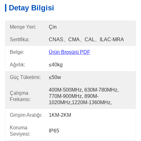
Detay Bilgisi
Menşe Yeri:
Çin
Sertifika:
CNAS、CMA、CAL、ILAC-MRA
Belge:
Ürün Broşürü PDF
Ağırlık:
≤40kg
Güç Tüketimi:
≤50w
400M-500MHz, 630M-780MHz, 
Çalışma
770M-900MHz, 890M-
Frekansı:
1020MHz,1220M-1360MHz,
Girişim Aralığı:
1KM-2KM
Koruma
IP65
Seviyesi: