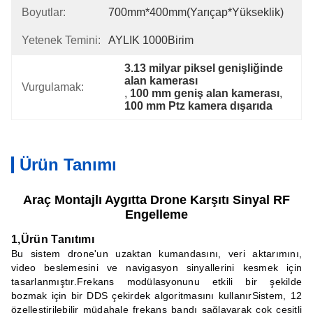
Boyutlar:
700mm*400mm(Yarıçap*Yükseklik)
Yetenek Temini:
AYLIK 1000Birim
3.13 milyar piksel genişliğinde 
alan kamerası
Vurgulamak:
, 
100 mm geniş alan kamerası
, 
100 mm Ptz kamera dışarıda
Ürün Tanımı
Araç Montajlı Aygıtta Drone Karşıtı Sinyal RF
Engelleme
1
,
Ürün Tanıtımı
Bu sistem drone'un uzaktan kumandasını, veri aktarımını, 
video beslemesini ve navigasyon sinyallerini kesmek için 
tasarlanmıştır.Frekans modülasyonunu etkili bir şekilde 
bozmak için bir DDS çekirdek algoritmasını kullanırSistem, 12 
özelleştirilebilir müdahale frekans bandı sağlayarak çok çeşitli 