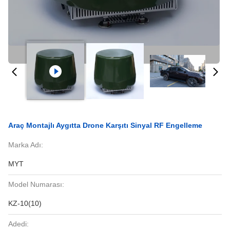
Araç Montajlı Aygıtta Drone Karşıtı Sinyal RF Engelleme
Marka Adı:
MYT
Model Numarası:
KZ-10(10)
Adedi: