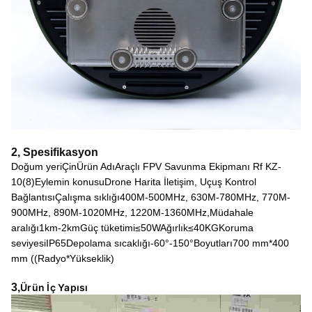
2,
Spesifikasyon
Doğum yeri
Çin
Ürün Adı
Araçlı FPV Savunma Ekipmanı Rf KZ-
10(8)
Eylemin konusu
Drone Harita İletişim, Uçuş Kontrol
Bağlantısı
Çalışma sıklığı
400M-500MHz, 630M-780MHz, 770M-
900MHz, 890M-1020MHz, 1220M-1360MHz,
Müdahale
aralığı
1km-2km
Güç tüketimi
≤50W
Ağırlık
≤40KG
Koruma
seviyesi
IP65
Depolama sıcaklığı
-60°-150°
Boyutları
700 mm*400
mm ((Radyo*Yükseklik)
3,
Ürün İç Yapısı