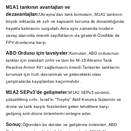
M1A1 tankının avantajları ve
dezavantajları:
Ukrayna'dan tank komutanı, M1A1 tankının
büyük miktarda ek zırh ve kapsamlı koruma ile donatıldığında
hayatta kalmasını vurguladı.Ama aynı zamanda modern
savaş alanında önemli zayıflıklarını da gösterdi.Özellikle de
FPV dronlarına karşı.
ABD Ordusu için tavsiyeler:
Komutan, ABD ordusunun
tanklar için standart zırhlı ve tam bir M-19 Abrams Tank
Reactive Armor Kit'i sağlamasını önerdi.Tankerler tanklarını
korumak için hızlı davranmalı ve gelecekteki olası
çatışmalarda kayıplardan kaçınmalıdır..
M1A2 SEPv3'de gelişmeler:
M1A2 SEPv3 sürümü,
yükseltilmiş zırhı, İsrail'in "Trophy" Aktif Koruma Sistemini ve
drone ve tank karşıtı füzelerden gelen tehditlere karşı
gelişmiş anti-drone önlemlerini entegre eder.
Sonuç:
Öğrenilen bu dersler ve geliştirme önlemleri, ABD