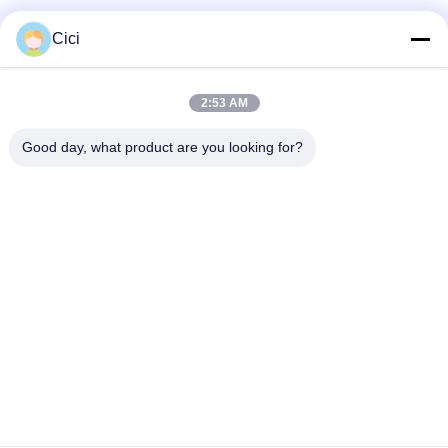
Cici
Sosyal Medya
2:53 AM
Hızlı iletişim
Good day, what product are you looking for?
Tel
86--13101235550
E-posta
gary@chinaantidrone.com
Adres
www.chinaantidrone.com
Gizlilik Politikası
|
Site Haritası
Çin İyi Kalite El Drone Dedektörü Tedarikçi. Telif hakkı © 2024-